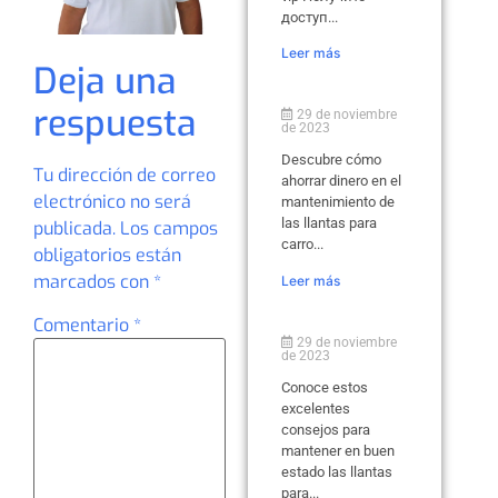
доступ...
Leer más
Deja una
respuesta
29 de noviembre
de 2023
Descubre cómo
Tu dirección de correo
ahorrar dinero en el
electrónico no será
mantenimiento de
las llantas para
publicada.
Los campos
carro...
obligatorios están
marcados con
*
Leer más
Comentario
*
29 de noviembre
de 2023
Conoce estos
excelentes
consejos para
mantener en buen
estado las llantas
para...