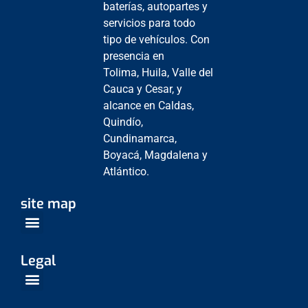
baterías, autopartes y
servicios para todo
tipo de vehículos. Con
presencia en
Tolima, Huila, Valle del
Cauca y Cesar, y
alcance en Caldas,
Quindío,
Cundinamarca,
Boyacá, Magdalena y
Atlántico.
site map
Venta Empresarial
Centros de Servicio
Legal
Política de Protección de datos