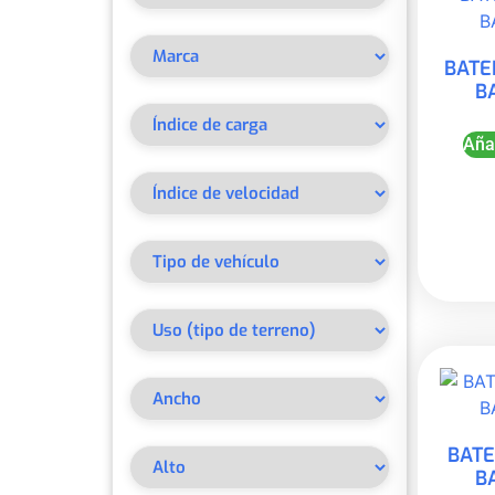
BATE
B
Añad
BATE
B