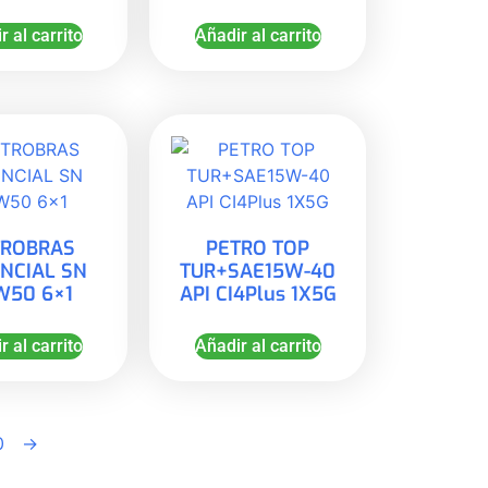
r al carrito
Añadir al carrito
TROBRAS
PETRO TOP
NCIAL SN
TUR+SAE15W-40
W50 6×1
API CI4Plus 1X5G
r al carrito
Añadir al carrito
0
→