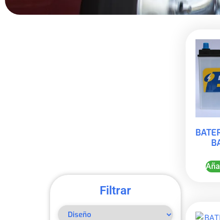
BATE
B
Añad
Filtrar