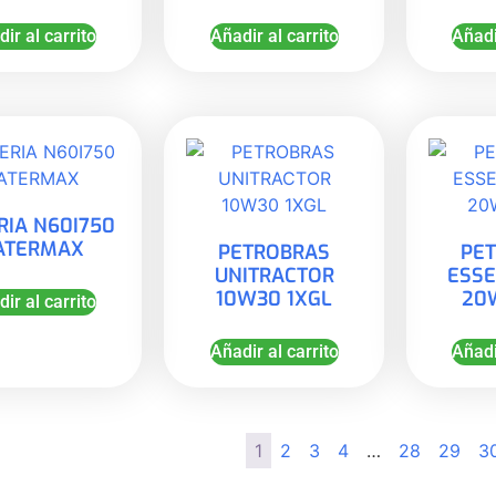
ir al carrito
Añadir al carrito
Añadi
RIA N60I750
ATERMAX
PETROBRAS
PE
UNITRACTOR
ESSE
10W30 1XGL
20
ir al carrito
Añadir al carrito
Añadi
1
2
3
4
…
28
29
3