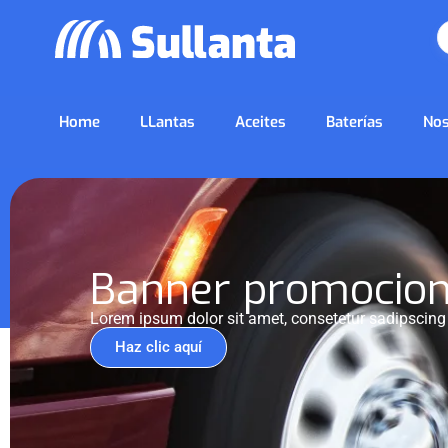
Home
LLantas
Aceites
Baterías
Nos
Banner promocion
Lorem ipsum dolor sit amet, consetetur sadipscing
Haz clic aquí