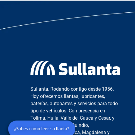
Sullanta, Rodando contigo desde 1956.
Hoy ofrecemos llantas, lubricantes,
baterías, autopartes y servicios para todo
tipo de vehículos. Con presencia en
Tolima, Huila, Valle del Cauca y Cesar, y
alcance en Caldas, Quindío,
¿Sabes como leer su llanta?
Cundinamarca, Boyacá, Magdalena y