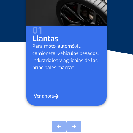
02
Lubricantes
Para moto, automóvil,
dos,
camioneta, vehículos 
las
industriales y agrícola
Petrobras y otras mar
Ver ahora