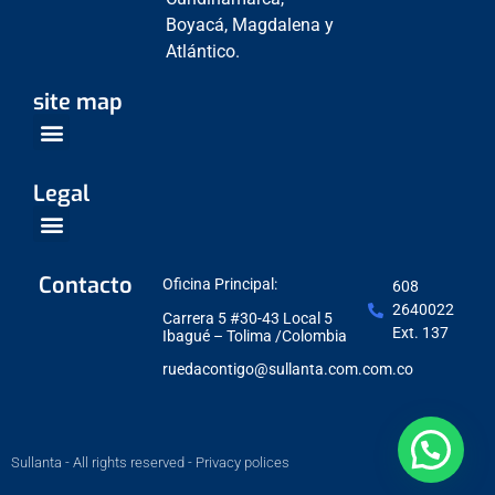
Boyacá, Magdalena y
Atlántico.
site map
Venta Empresarial
Centros de Servicio
Legal
Política de Protección de datos
Contacto
Oficina Principal:
608
2640022
Carrera 5 #30-43 Local 5
Ext. 137
Ibagué – Tolima /Colombia
ruedacontigo@sullanta.com.com.co
Sullanta - All rights reserved - Privacy polices