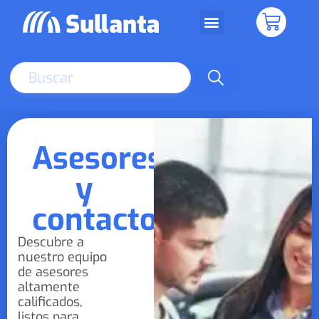
Venta Empresarial
Centros de Servicio
SEARCH
Asesores
y
contactos
Descubre a
nuestro equipo
de asesores
altamente
calificados,
listos para