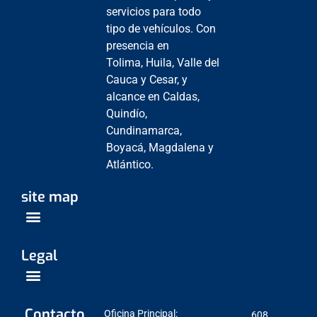
servicios para todo
tipo de vehículos. Con
presencia en
Tolima, Huila, Valle del
Cauca y Cesar, y
alcance en Caldas,
Quindío,
Cundinamarca,
Boyacá, Magdalena y
Atlántico.
site map
Venta Empresarial
Centros de Servicio
Legal
Política de Protección de datos
Contacto
Oficina Principal:
608