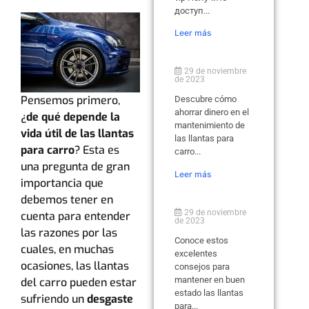
доступ...
Leer más
29 de noviembre
de 2023
Pensemos primero,
Descubre cómo
ahorrar dinero en el
¿
de qué depende la
mantenimiento de
vida útil de las llantas
las llantas para
para carro
? Esta es
carro...
una pregunta de gran
Leer más
importancia que
debemos tener en
29 de noviembre
cuenta para entender
de 2023
las razones por las
Conoce estos
cuales, en muchas
excelentes
ocasiones, las llantas
consejos para
mantener en buen
del carro pueden estar
estado las llantas
sufriendo un
desgaste
para...