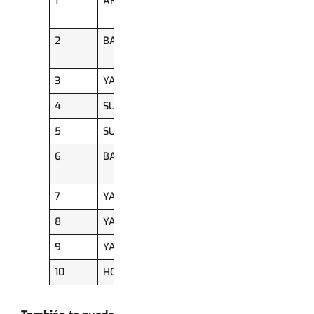
1
AKT
AKT125NKD
3.608
EIII
2
BAJAJ
CT 100 KS
2.894
SPOKE
3
YAMAHA
XTZ125
2.343
4
SUZUKI
GN 125
2.334
5
SUZUKI
DR125
2.281
6
BAJAJ
PULSAR NS
2.118
200 FI
7
YAMAHA
XTZ150
2.091
8
YAMAHA
T115FI
1.834
9
YAMAHA
FZN150D-6
1.767
10
HONDA
CB125F E3
1.592