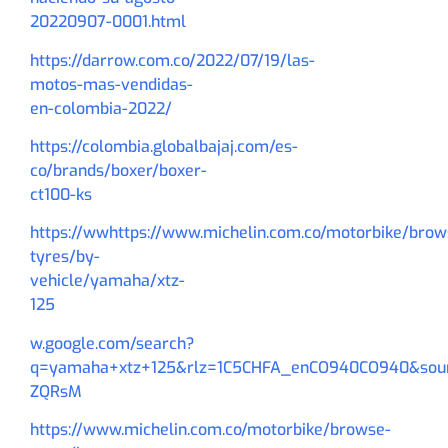
20220907-0001.html
https://darrow.com.co/2022/07/19/las-
motos-mas-vendidas-
en-colombia-2022/
https://colombia.globalbajaj.com/es-
co/brands/boxer/boxer-
ct100-ks
https://wwhttps://www.michelin.com.co/motorbike/brow
tyres/by-
vehicle/yamaha/xtz-
125
w.google.com/search?
q=yamaha+xtz+125&rlz=1C5CHFA_enCO940CO940&so
ZQRsM
https://www.michelin.com.co/motorbike/browse-