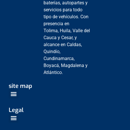
baterías, autopartes y
servicios para todo
tipo de vehículos. Con
presencia en
Tolima, Huila, Valle del
Cauca y Cesar, y
alcance en Caldas,
Quindío,
Cundinamarca,
Boyacá, Magdalena y
Atlántico.
site map
Venta Empresarial
Centros de Servicio
Legal
Política de Protección de datos