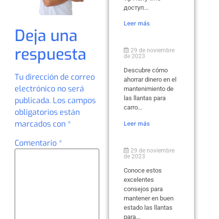
доступ...
Leer más
Deja una
respuesta
29 de noviembre
de 2023
Descubre cómo
Tu dirección de correo
ahorrar dinero en el
electrónico no será
mantenimiento de
las llantas para
publicada.
Los campos
carro...
obligatorios están
marcados con
*
Leer más
Comentario
*
29 de noviembre
de 2023
Conoce estos
excelentes
consejos para
mantener en buen
estado las llantas
para...