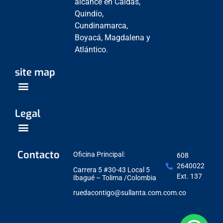
alcance en Caldas,
Quindío,
Cundinamarca,
Boyacá, Magdalena y
Atlántico.
site map
Venta Empresarial
Centros de Servicio
Legal
Política de Protección de datos
Contacto
Oficina Principal:
608
2640022
Carrera 5 #30-43 Local 5
Ext. 137
Ibagué – Tolima /Colombia
ruedacontigo@sullanta.com.com.co