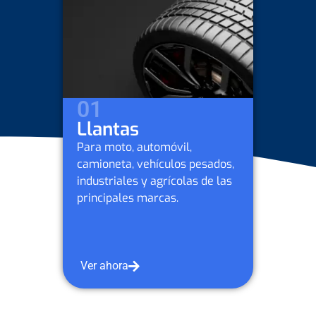
02
Lubr
automóvil,
Para mo
ehículos pesados,
camione
y agrícolas de las
industri
marcas.
Petrobr
Ver aho