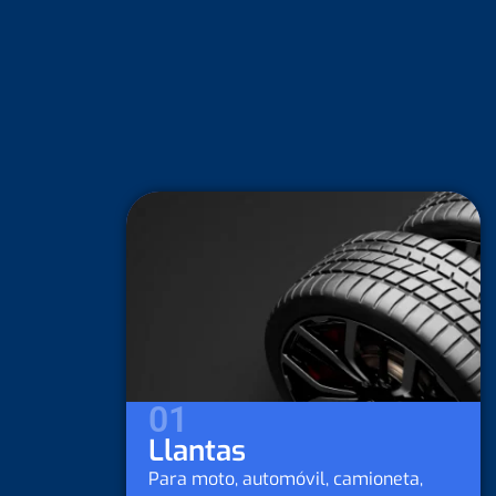
02
Lubricantes
eta,
Para moto, automóvil, camioneta,