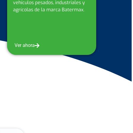
vehículos pesados, industriales y
agrícolas en nuestros centros de
servicio.
Ver ahora