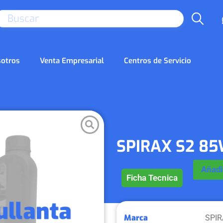
SEARCH
otros
Venta Empresarial
Centros de Servicio
SPIRAX S2 85
Añadir
Ficha Tecnica
Marca
SPIR