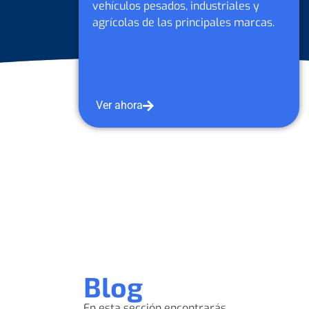
s y
vehículos pesados, industriales y
arcas.
agrícolas de Petrobras y otras
marcas.
Ver ahora
Blog
En esta sección encontrarás