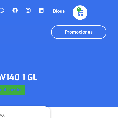
0
Blogs
Promociones
W140 1 GL
 al carrito
AX