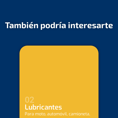
También podría interesarte
03
Baterías
Para automóvil, camioneta,