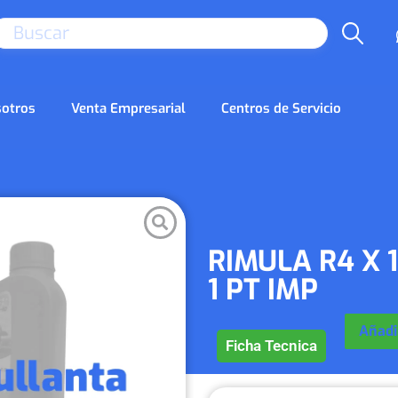
SEARCH
otros
Venta Empresarial
Centros de Servicio
RIMULA R4 X 
1 PT IMP
Añadir
Ficha Tecnica