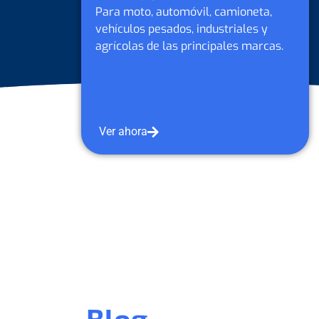
ta,
Para moto, automóvil, camioneta,
 y
vehículos pesados, industriales y
rcas.
agrícolas de Petrobras y otras
marcas.
Ver ahora
Blog