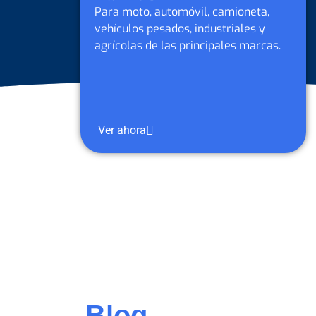
oneta,
Para moto, automóvil, camioneta,
les y
vehículos pesados, industriales y
 marcas.
agrícolas de Petrobras y otras
marcas.
Ver ahora
Blog