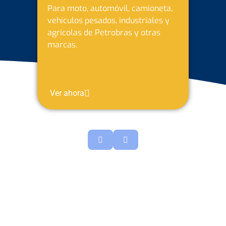
03
Baterías
Para automóvil, camioneta, vehículos
pesados, industriales y agrícolas de la
marca Batermax.
Ver ahora