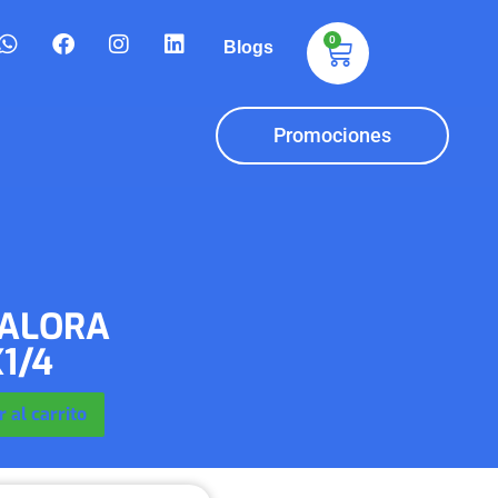
0
Blogs
Promociones
VALORA
1/4
 al carrito