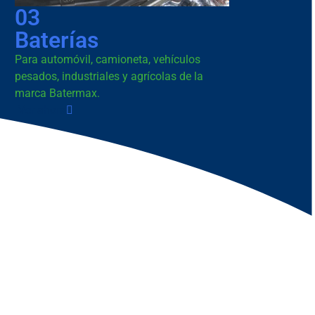
04
Servicios
Para automóvil, camioneta, vehículos
pesados, industriales y agrícolas en
nuestros centros de servicio.
Ver ahora