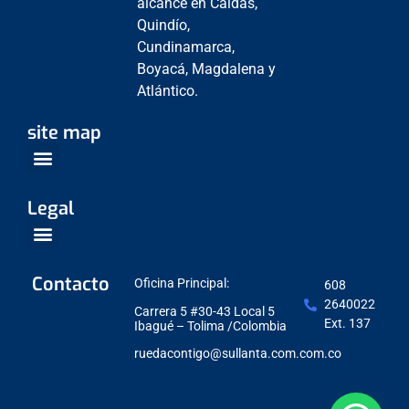
alcance en Caldas,
Quindío,
Cundinamarca,
Boyacá, Magdalena y
Atlántico.
site map
Venta Empresarial
Centros de Servicio
Legal
Política de Protección de datos
Contacto
Oficina Principal:
608
2640022
Carrera 5 #30-43 Local 5
Ext. 137
Ibagué – Tolima /Colombia
ruedacontigo@sullanta.com.com.co