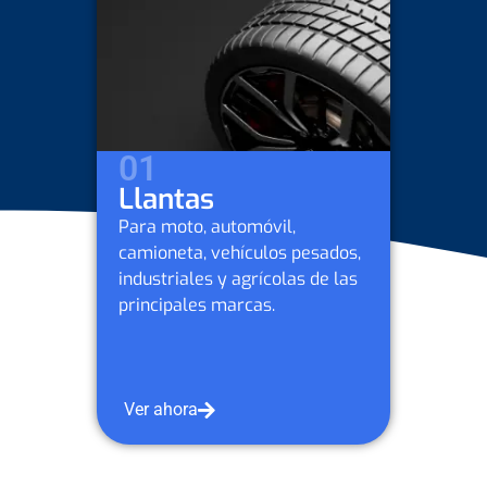
02
Lubr
automóvil,
Para mo
ehículos pesados,
camione
y agrícolas de las
industri
marcas.
Petrobr
Ver aho