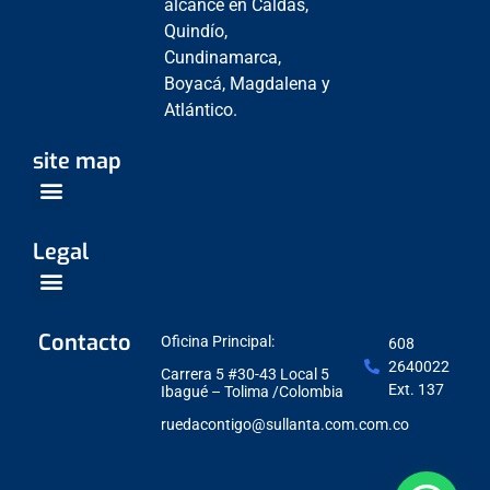
alcance en Caldas,
Quindío,
Cundinamarca,
Boyacá, Magdalena y
Atlántico.
site map
Venta Empresarial
Centros de Servicio
Legal
Política de Protección de datos
Contacto
Oficina Principal:
608
2640022
Carrera 5 #30-43 Local 5
Ext. 137
Ibagué – Tolima /Colombia
ruedacontigo@sullanta.com.com.co