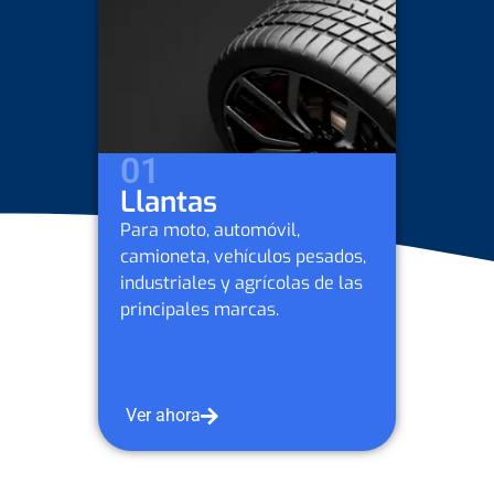
02
Lubricant
l,
Para moto, auto
s pesados,
camioneta, vehí
las de las
industriales y a
Petrobras y otr
Ver ahora