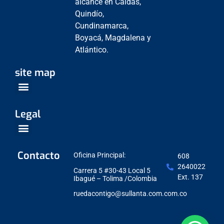
alcance en Caldas,
Quindío,
Cundinamarca,
Boyacá, Magdalena y
Atlántico.
site map
Venta Empresarial
Centros de Servicio
Legal
Política de Protección de datos
Contacto
Oficina Principal:
608
2640022
Carrera 5 #30-43 Local 5
Ext. 137
Ibagué – Tolima /Colombia
ruedacontigo@sullanta.com.com.co