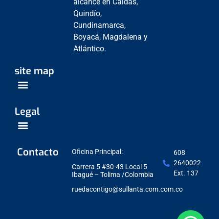
alcance en Caldas,
Quindío,
Cundinamarca,
Boyacá, Magdalena y
Atlántico.
site map
Venta Empresarial
Centros de Servicio
Legal
Política de Protección de datos
Contacto
Oficina Principal:
608
2640022
Carrera 5 #30-43 Local 5
Ext. 137
Ibagué – Tolima /Colombia
ruedacontigo@sullanta.com.com.co