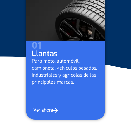
02
Lubr
automóvil,
Para mo
ehículos pesados,
camione
y agrícolas de las
industri
marcas.
Petrobr
Ver aho