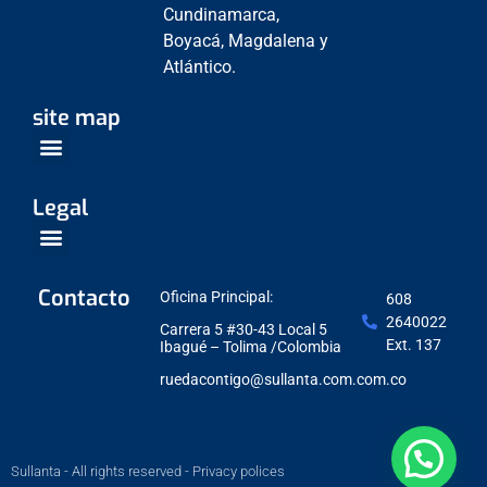
Cundinamarca,
Boyacá, Magdalena y
Atlántico.
site map
Venta Empresarial
Centros de Servicio
Legal
Política de Protección de datos
Contacto
Oficina Principal:
608
2640022
Carrera 5 #30-43 Local 5
Ext. 137
Ibagué – Tolima /Colombia
ruedacontigo@sullanta.com.com.co
Sullanta - All rights reserved - Privacy polices