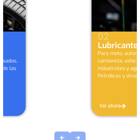
02
Lubricantes
Para moto, automóvil,
camioneta, vehículos pesados,
industriales y agrícolas de
Petrobras y otras marcas.
Ver ahora