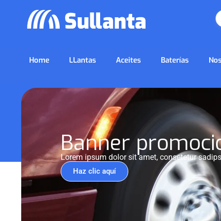
Home
LLantas
Aceites
Baterías
Nos
Banner promoci
Lorem ipsum dolor sit amet, consetetur sadips
Haz clic aquí